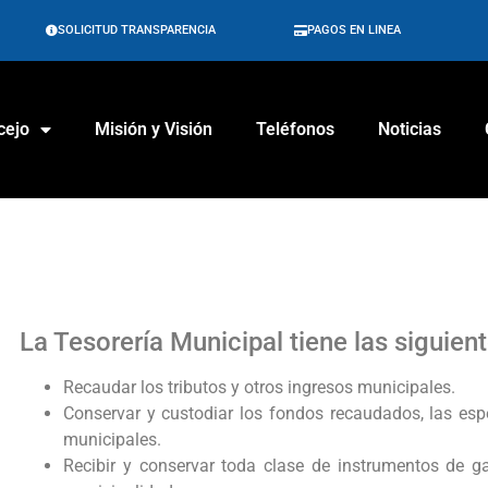
SOLICITUD TRANSPARENCIA
PAGOS EN LINEA
cejo
Misión y Visión
Teléfonos
Noticias
La Tesorería Municipal tiene las siguien
Recaudar los tributos y otros ingresos municipales.
Conservar y custodiar los fondos recaudados, las es
municipales.
Recibir y conservar toda clase de instrumentos de ga