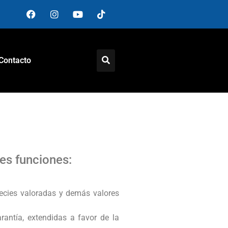
Contacto
tes funciones:
pecies valoradas y demás valores
rantía, extendidas a favor de la