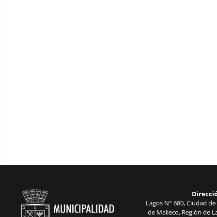
Direcci
Lagos N° 680, Ciudad de 
de Malleco, Región de La