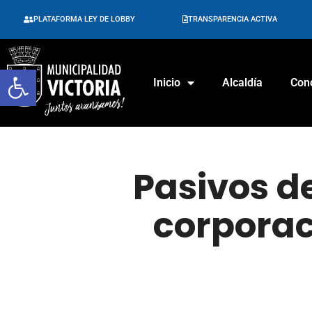
PLATAFORMA LEY DE LOBBY
TRANSPARENCIA ACTIVA
Abrir barra de herramientas
Inicio
Alcaldía
Con
Pasivos de
corporac