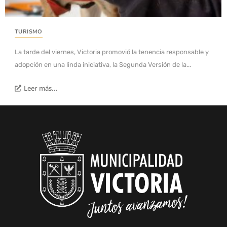
TURISMO
La tarde del viernes, Victoria promovió la tenencia responsable y
adopción en una linda iniciativa, la Segunda Versión de la...
Leer más...