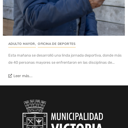
ADULTO MAYOR
,
OFICINA DE DEPORTES
Esta mañana se desarrolló una linda jornada deportiva, donde más
de 40 personas mayores se enfrentaron en las disciplinas de...
Leer más...