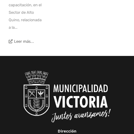
capacitación, en el
Sector de Alto
Quino, relacionada
a la...
Leer más...
Dirección