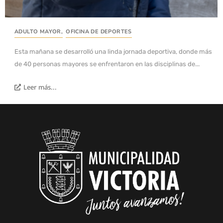
ADULTO MAYOR
,
OFICINA DE DEPORTES
Esta mañana se desarrolló una linda jornada deportiva, donde más
de 40 personas mayores se enfrentaron en las disciplinas de...
Leer más...