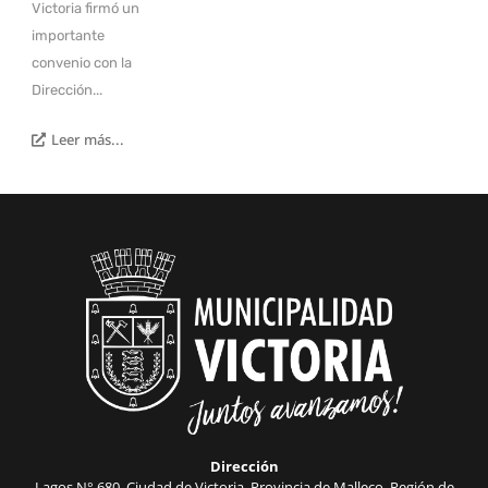
Victoria firmó un
importante
convenio con la
Dirección...
Leer más...
Dirección
Lagos N° 680, Ciudad de Victoria, Provincia de Malleco, Región de