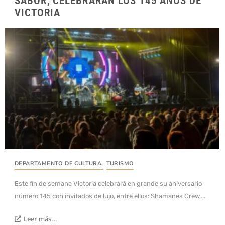
SABOR, CELEBRARÁN LOS 145 AÑOS DE
VICTORIA
DEPARTAMENTO DE CULTURA
,
TURISMO
Este fin de semana Victoria celebrará en grande su aniversario
número 145 con invitados de lujo, entre ellos: Shamanes Crew,...
Leer más...