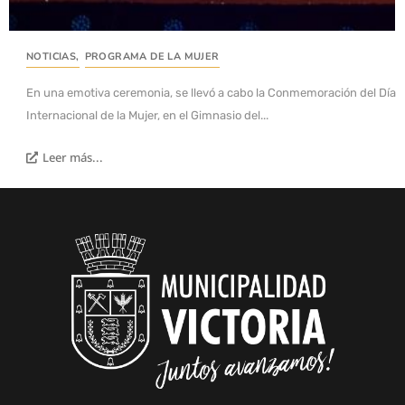
NOTICIAS
,
PROGRAMA DE LA MUJER
En una emotiva ceremonia, se llevó a cabo la Conmemoración del Día
Internacional de la Mujer, en el Gimnasio del...
Leer más...