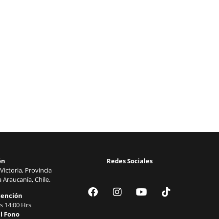
ón
Redes Sociales
Victoria, Provincia
 Araucanía, Chile.
tención
s 14:00 Hrs
l Fono