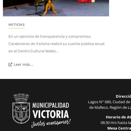
NOTICIAS
En un ejercicio de transparencia y compromiso,
Carabineros de Victoria realizó su cuenta pública anual
en el Centro Cultural Waldo...
Leer más...
Direcci
Lagos N° 680, Ciudad de 
de Malleco, Región de La
Horario de A
08:30 Hrs hasta la
Mesa Centra