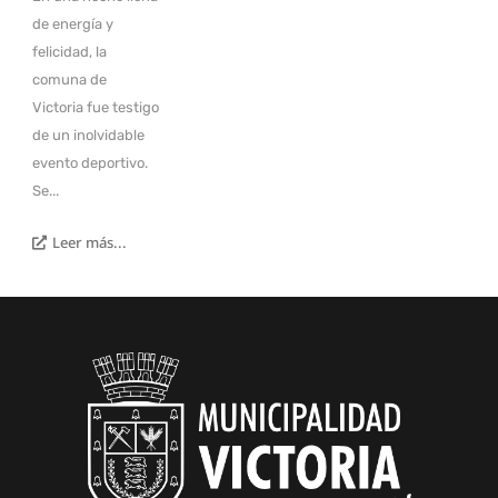
de energía y
felicidad, la
comuna de
Victoria fue testigo
de un inolvidable
evento deportivo.
Se...
Leer más...