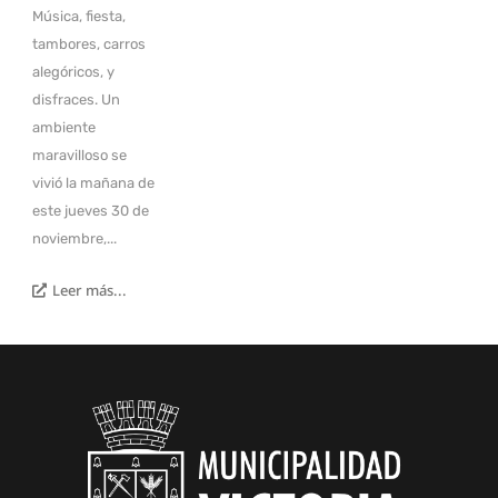
Música, fiesta,
tambores, carros
alegóricos, y
disfraces. Un
ambiente
maravilloso se
vivió la mañana de
este jueves 30 de
noviembre,...
Leer más...