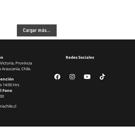
Cargar más...
ón
Redes Sociales
Victoria, Provincia
 Araucanía, Chile.
tención
s 14:00 Hrs
l Fono
00
iachile.cl