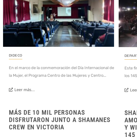
DIDECO
DEPAR
En el marco de la conmemoración del Día Internacional de
Este f
la Mujer, el Programa Centro de las Mujeres y Centro...
los 145
Leer más...
Lee
MÁS DE 10 MIL PERSONAS
SHA
DISFRUTARON JUNTO A SHAMANES
AMO
CREW EN VICTORIA
Y W
145