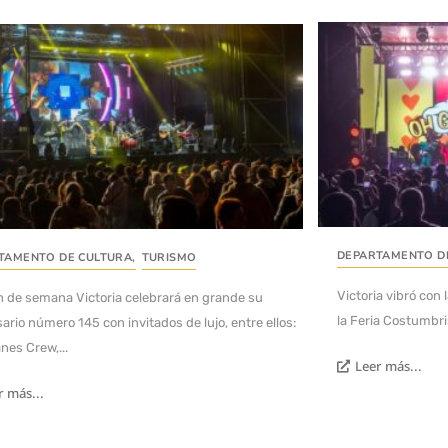
DEPARTAMENTO D
TAMENTO DE CULTURA
,
TURISMO
Victoria vibró con
in de semana Victoria celebrará en grande su
la Feria Costumbris
ario número 145 con invitados de lujo, entre ellos:
es Crew,...
Leer más...
r más...