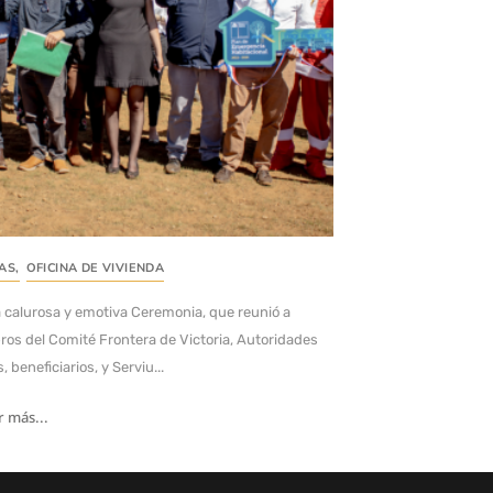
IAS
,
OFICINA DE VIVIENDA
 calurosa y emotiva Ceremonia, que reunió a
os del Comité Frontera de Victoria, Autoridades
, beneficiarios, y Serviu...
r más...