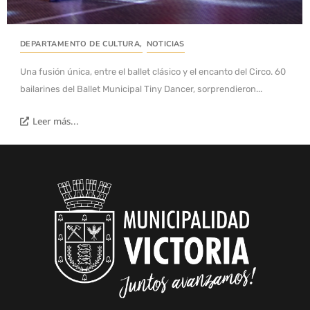
DEPARTAMENTO DE CULTURA
,
NOTICIAS
Una fusión única, entre el ballet clásico y el encanto del Circo. 60
bailarines del Ballet Municipal Tiny Dancer, sorprendieron...
Leer más...