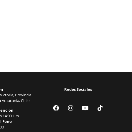
ón
Redes Sociales
Victoria, Provincia
 Araucanía, Chile.
tención
s 14:00 Hrs
l Fono
00