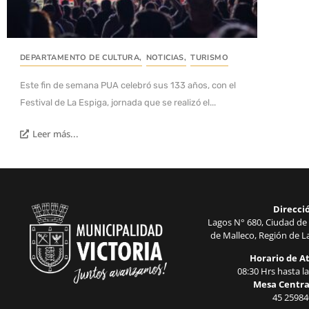
DEPARTAMENTO DE CULTURA
,
NOTICIAS
,
TURISMO
Este fin de semana PUA celebró sus 133 años, con el
Festival de La Espiga, jornada que se realizó el...
Leer más...
Direcci
Lagos N° 680, Ciudad de 
de Malleco, Región de La
Horario de A
08:30 Hrs hasta la
Mesa Centra
45 25984