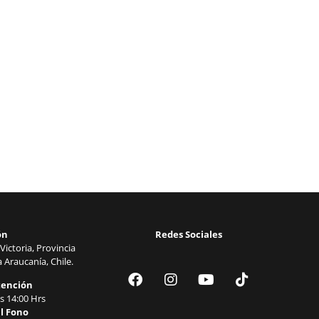
ón
Redes Sociales
Victoria, Provincia
 Araucanía, Chile.
tención
s 14:00 Hrs
l Fono