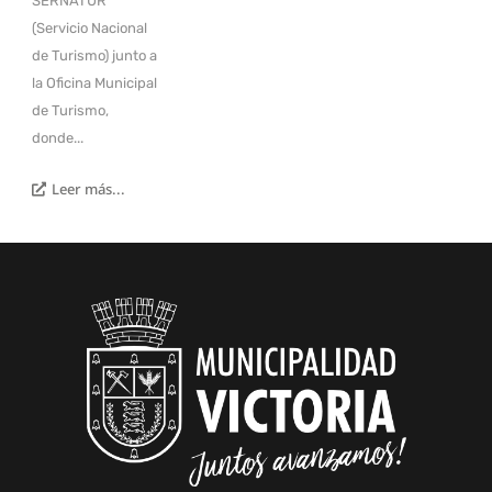
SERNATUR
(Servicio Nacional
de Turismo) junto a
la Oficina Municipal
de Turismo,
donde...
Leer más...