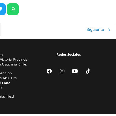
Siguiente
ón
Redes Sociales
Victoria, Provincia
 Araucanía, Chile.
tención
s 14:00 Hrs
l Fono
00
iachile.cl