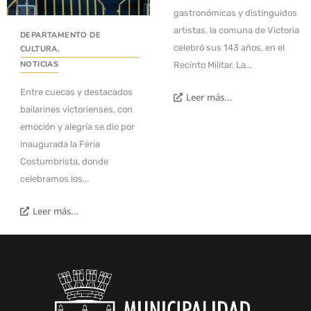
gastronómicas y distinguidos
artistas, la comuna de Victoria
DEPARTAMENTO DE
celebró sus 143 años, en el
CULTURA
,
NOTICIAS
Recinto Militar. La...
Entre cuecas y destacados
Leer más...
bailarines victorienses, con
emoción y alegría se dio por
inaugurada la Feria
Costumbrista, donde
celebramos los...
Leer más...