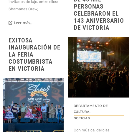
invitados de lujo, entre ellos:
PERSONAS
Shamanes Crew,...
CELEBRARON EL
143 ANIVERSARIO
Leer más...
DE VICTORIA
EXITOSA
INAUGURACIÓN DE
LA FERIA
COSTUMBRISTA
EN VICTORIA
DEPARTAMENTO DE
CULTURA
,
NOTICIAS
Con música, delicias