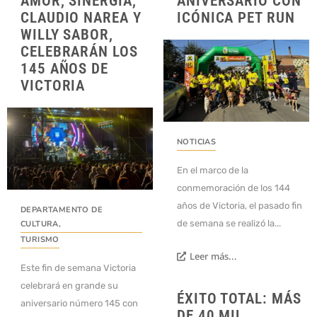
AMOR, SINERGIA,
ANIVERSARIO CON
CLAUDIO NAREA Y
ICÓNICA PET RUN
WILLY SABOR,
CELEBRARÁN LOS
145 AÑOS DE
VICTORIA
NOTICIAS
En el marco de la
conmemoración de los 144
años de Victoria, el pasado fin
DEPARTAMENTO DE
de semana se realizó la...
CULTURA
,
TURISMO
Leer más...
Este fin de semana Victoria
celebrará en grande su
ÉXITO TOTAL: MÁS
aniversario número 145 con
DE 40 MIL