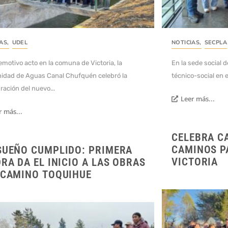
IAS
,
UDEL
NOTICIAS
,
SECPLA
emotivo acto en la comuna de Victoria, la
En la sede social d
dad de Aguas Canal Chufquén celebró la
técnico-social en 
ración del nuevo...
Leer más...
r más...
CELEBRA C
CAMINOS P
SUEÑO CUMPLIDO: PRIMERA
VICTORIA
DRA DA EL INICIO A LAS OBRAS
 CAMINO TOQUIHUE