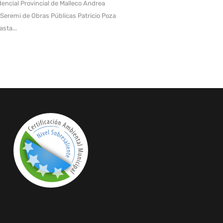
encial Provincial de Malleco Andrea
l Seremi de Obras Públicas Patricio Poza
asta...