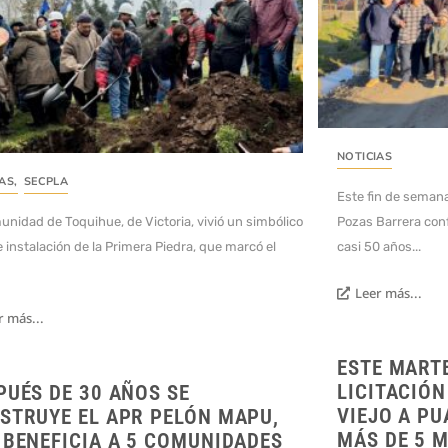
NOTICIAS
IAS
,
SECPLA
Este fin de semana
unidad de Toquihue, de Victoria, vivió un simbólico
Pozas Barrera con
e instalación de la Primera Piedra, que marcó el
casi 50 años...
Leer más...
r más...
ESTE MARTE
LICITACIÓN
PUÉS DE 30 AÑOS SE
VIEJO A PU
STRUYE EL APR PELÓN MAPU,
MÁS DE 5 
 BENEFICIA A 5 COMUNIDADES