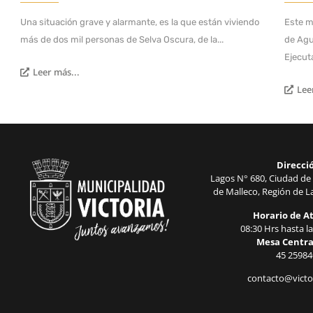
Una situación grave y alarmante, es la que están viviendo
Este m
más de dos mil personas de Selva Oscura, de la...
de Agu
Ejecuta
Leer más...
Lee
Direcci
Lagos N° 680, Ciudad de 
de Malleco, Región de La
Horario de A
08:30 Hrs hasta la
Mesa Centra
45 25984
contacto@victor