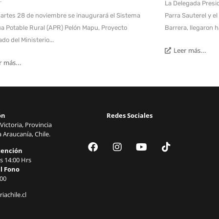
La Delegada Presid
artes 28 de noviembre se inaugurará el Sistema
Parra Sauterel y e
a Potable Rural (APR) Pelón Mapu, Proyecto
Barrera, llegaron h
do del Ministerio...
Leer más...
r más...
ón
Redes Sociales
Victoria, Provincia
 Araucanía, Chile.
tención
s 14:00 Hrs
l Fono
00
iachile.cl