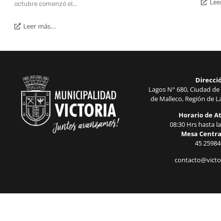
Lee
octubre comenzó el...
Leer más...
Direcci
Lagos N° 680, Ciudad de 
de Malleco, Región de La
Horario de A
08:30 Hrs hasta la
Mesa Centra
45 25984
contacto@victor