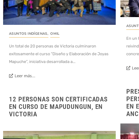
ASUNT
ASUNTOS INDÍGENAS
,
OMIL
En un 
Un total de 20 personas de Victoria culminaron
reivin
exitosamente el curso “Diseño y Elaboración de Joyas
concre
Mapuche”, iniciativa desarrollada a...
Lee
Leer más...
PRE
PER
12 PERSONAS SON CERTIFICADAS
EN 
EN CURSO DE MAPUDUNGUN, EN
ANC
VICTORIA