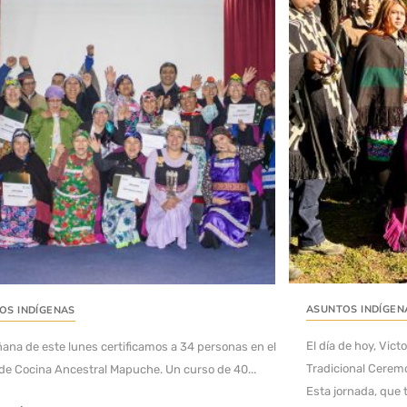
ASUNTOS INDÍGEN
OS INDÍGENAS
El día de hoy, Vict
ana de este lunes certificamos a 34 personas en el
Tradicional Cerem
de Cocina Ancestral Mapuche. Un curso de 40...
Esta jornada, que t