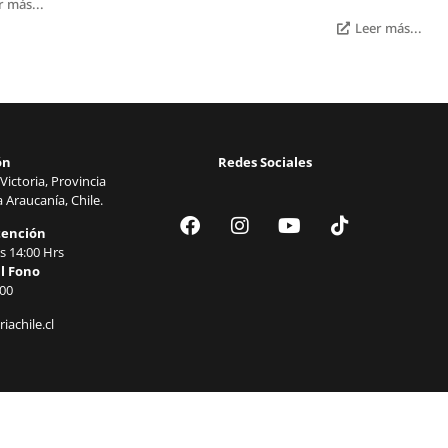
r más...
Leer más...
ón
Redes Sociales
Victoria, Provincia
 Araucanía, Chile.
tención
s 14:00 Hrs
l Fono
00
iachile.cl