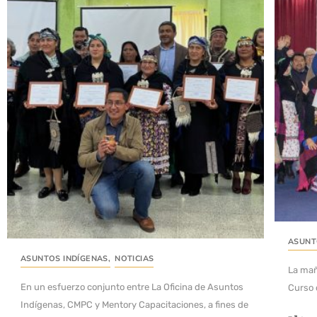
ASUNT
ASUNTOS INDÍGENAS
,
NOTICIAS
La mañ
En un esfuerzo conjunto entre La Oficina de Asuntos
Curso 
Indígenas, CMPC y Mentory Capacitaciones, a fines de