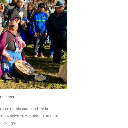
AS
,
UDEL
oria se reunió para celebrar la
onia Ancestral Mapuche “Trafkintu”.
uvo lugar...